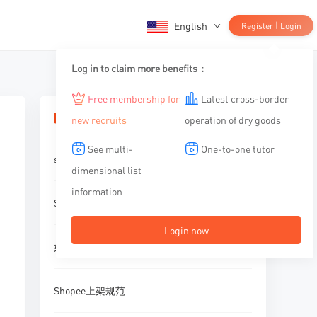
English
|
Register
Login
Log in to claim more benefits：
Free membership for
Latest cross-border
相关文章
new recruits
operation of dry goods
See multi-
One-to-one tutor
shopee广告基础词汇
dimensional list
information
Shopee虾皮选品要遵循哪些原则？
Login now
如何挽救下滑趋势的店铺流量
Shopee上架规范