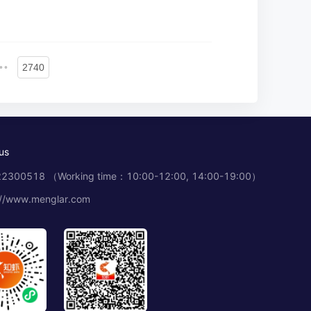
••
2740
us
2300518 （Working time：10:00-12:00, 14:00-19:00）
://www.menglar.com