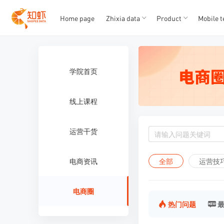
T
T
1
2
3
4
5
Home page
Zhixia data
Product
Mobile t
学院首页
线上课程
运营干货
全部
运营技
电商资讯
电商圈
热门问题