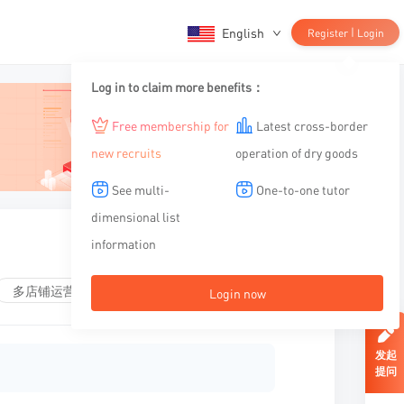
English
|
Register
Login
Log in to claim more benefits：
Free membership for
Latest cross-border
new recruits
operation of dry goods
See multi-
One-to-one tutor
dimensional list
information
多店铺运营
Login now
发起
提问