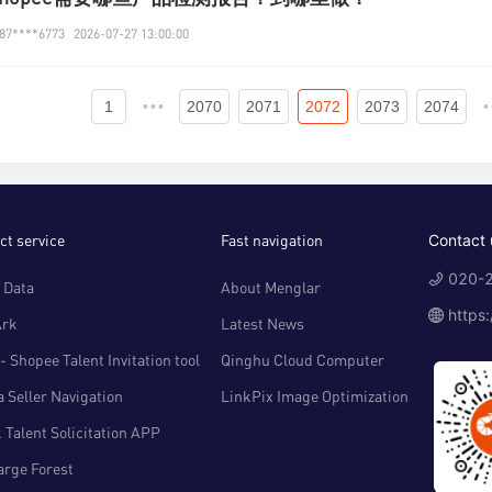
7****6773
2026-07-27 13:00:00
1
•••
2070
2071
2072
2073
2074
•
ct service
Fast navigation
Contact 
020-2
 Data
About Menglar
https
Ark
Latest News
- Shopee Talent Invitation tool
Qinghu Cloud Computer
 Seller Navigation
LinkPix Image Optimization
 Talent Solicitation APP
arge Forest