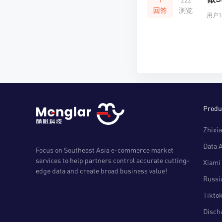
回答
浏览
用户18
Produ
Zhixia
Data 
Focus on Southeast Asia e-commerce market
services to help partners control accurate cutting-
Xiami 
edge data and create broad business value!
Russia
Tiktok
Disch