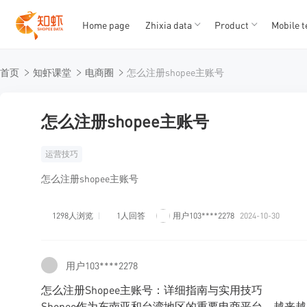
Home page
Zhixia data
Product
Mobile t
T
T
首页
知虾课堂
电商圈
怎么注册shopee主账号
1
2
3
4
5
怎么注册shopee主账号
运营技巧
怎么注册shopee主账号
1298人浏览
1人回答
用户103****2278
2024-10-30
用户103****2278
怎么注册Shopee主账号：详细指南与实用技巧
Shopee作为东南亚和台湾地区的重要电商平台，越来越多