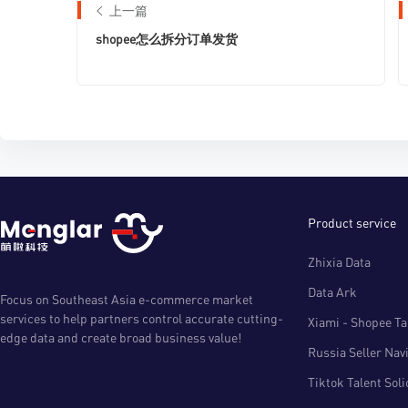
上一篇
shopee怎么拆分订单发货
Product service
Zhixia Data
Data Ark
Focus on Southeast Asia e-commerce market
services to help partners control accurate cutting-
Xiami - Shopee Tal
edge data and create broad business value!
Russia Seller Nav
Tiktok Talent Sol