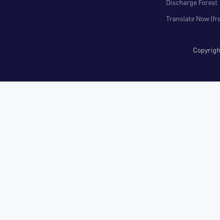
Discharge Forest
Translate Now (fr
Copyri