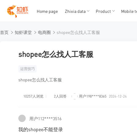
Home page
Zhixia data
Product
Mobile t
T
T
首页
知虾课堂
电商圈
shopee怎么找人工客服
1
2
3
4
5
shopee怎么找人工客服
运营技巧
shopee怎么找人工客服
10257人浏览
2人回答
用户198****8365
2024-12-24
用户112****3516
我的shopee不能登录