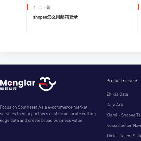
上一篇
shopee怎么用邮箱登录
Product service
Zhixia Data
Data Ark
Focus on Southeast Asia e-commerce market
services to help partners control accurate cutting-
Xiami - Shopee Tal
edge data and create broad business value!
Russia Seller Nav
Tiktok Talent Sol