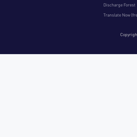
Discharge Forest
Translate Now (fr
Copyri