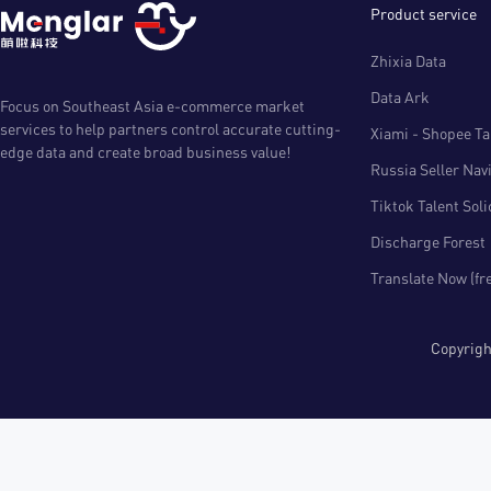
Product service
Zhixia Data
Data Ark
Focus on Southeast Asia e-commerce market
services to help partners control accurate cutting-
Xiami - Shopee Tal
edge data and create broad business value!
Russia Seller Nav
Tiktok Talent Sol
Discharge Forest
Translate Now (fr
Copyri