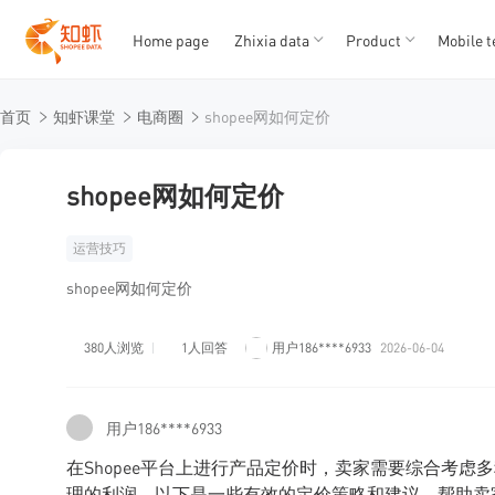
Home page
Zhixia data
Product
Mobile t
T
T
首页
知虾课堂
电商圈
shopee网如何定价
1
2
3
4
5
shopee网如何定价
运营技巧
shopee网如何定价
380人浏览
1人回答
用户186****6933
2026-06-04
用户186****6933
在Shopee平台上进行产品定价时，卖家需要综合考
理的利润。以下是一些有效的定价策略和建议，帮助卖家在