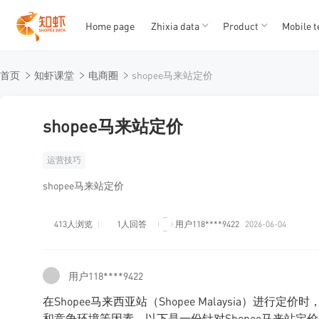
Home page
Zhixia data
Product
Mobile t
T
T
首页
知虾课堂
电商圈
shopee马来站定价
1
2
3
4
5
shopee马来站定价
运营技巧
shopee马来站定价
413人浏览
1人回答
用户118****9422
2026-06-04
用户118****9422
在Shopee马来西亚站（Shopee Malaysia）
和竞争环境等因素。以下是一份针对Shopee马来站定