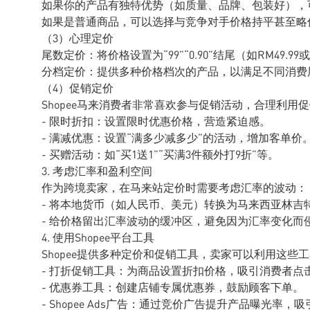
如果你的产品有独特优势（如质量、品牌、包装好），
如果是普通商品，可以选择与竞争对手价格持平甚至略
（3）心理定价
尾数定价：将价格设置为“99”“0.90”结尾（如RM49.
分档定价：提供多种价格档次的产品，以满足不同消费
（4）促销定价
Shopee马来消费者非常喜欢参与促销活动，合理利用
- 限时折扣：设置限时优惠价格，营造紧迫感。
- 满减优惠：设置“满多少减多少”的活动，增加客单价
- 买赠活动：如“买1送1”“买满3件额外打9折”等。
3. 考虑汇率和盈利空间
作为跨境卖家，在马来站定价时需要考虑汇率的波动：
- 将本地货币（如人民币、美元）转换为马来西亚林吉特
- 给价格留出汇率波动的缓冲区，避免因为汇率变化而
4. 使用Shopee平台工具
Shopee提供多种定价和促销工具，卖家可以利用这些
- 打折促销工具：为商品设置折扣价格，吸引消费者点
- 优惠券工具：创建店铺专属优惠券，鼓励顾客下单。
- Shopee Ads广告：通过竞价广告提升产品曝光率，