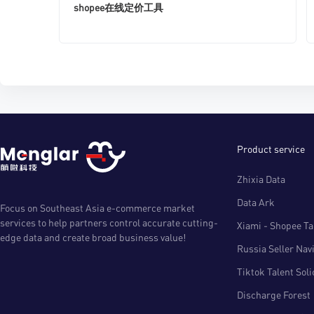
shopee在线定价工具
Product service
Zhixia Data
Data Ark
Focus on Southeast Asia e-commerce market
services to help partners control accurate cutting-
Xiami - Shopee Tal
edge data and create broad business value!
Russia Seller Nav
Tiktok Talent Sol
Discharge Forest