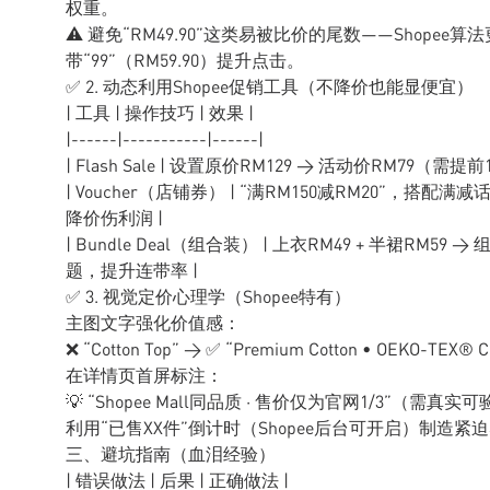
权重。
⚠️ 避免“RM49.90”这类易被比价的尾数——Shopee
带“99”（RM59.90）提升点击。
✅ 2. 动态利用Shopee促销工具（不降价也能显便宜）
| 工具 | 操作技巧 | 效果 |
|------|-----------|------|
| Flash Sale | 设置原价RM129 → 活动价RM79（需
| Voucher（店铺券） | “满RM150减RM20”，搭配
降价伤利润 |
| Bundle Deal（组合装） | 上衣RM49 + 半裙RM5
题，提升连带率 |
✅ 3. 视觉定价心理学（Shopee特有）
主图文字强化价值感：
❌ “Cotton Top” → ✅ “Premium Cotton • OEKO-TEX® Ce
在详情页首屏标注：
💡 “Shopee Mall同品质 · 售价仅为官网1/3”（需真实
利用“已售XX件”倒计时（Shopee后台可开启）制造紧
三、避坑指南（血泪经验）
| 错误做法 | 后果 | 正确做法 |