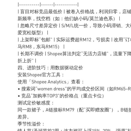
|----------|------|-----------|
| 盲目对标竞品最低价 | 被卷入价格战，利润归零，店铺
新频率，找空档（如：他们缺小码/莫兰迪色系） |
| 忽略尺寸差异定价 | S/M/L统一价，导致小码滞销、大
爱宽松版型） |
| 上架即标“包邮” | 实际运费超RM12，亏损卖 | 改
马RM8，东马RM15） |
| 长期不调价 | Shopee算法判定“无活力店铺”，流量下
折上折” |
四、进阶技巧：用数据驱动定价
安装Shopee官方工具：
使用「Shopee Analytics」查看：
▪️ 搜索词“women dress”的平均成交价区间（如RM65–R
▪️ 竞品“加购率TOP3”的价格点（重点卡位）
测试定价敏感度：
同一款裙子，A链接标RM79（配“买即赠发圈”），B链
差异。
季节性溢价：
情人节/圣诞节前2周：连衣裙可上浮15%–20%，强调“