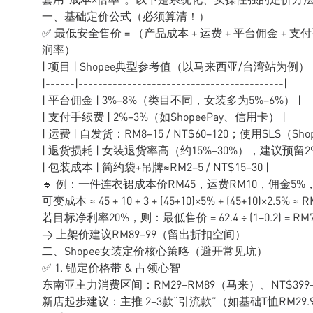
一、基础定价公式（必须算清！）
✅ 最低安全售价 = （产品成本 + 运费 + 平台佣金 + 支
润率）
| 项目 | Shopee典型参考值（以马来西亚/台湾站为例） 
|------|------------------------------------------|
| 平台佣金 | 3%–8%（类目不同，女装多为5%–6%） |
| 支付手续费 | 2%–3%（如ShopeePay、信用卡） |
| 运费 | 自发货：RM8–15 / NT$60–120；使用SLS（S
| 退货损耗 | 女装退货率高（约15%–30%），建议预留2
| 包装成本 | 简约袋+吊牌≈RM2–5 / NT$15–30 |
🔹 例：一件连衣裙成本价RM45，运费RM10，佣金5%，
可变成本 ≈ 45 + 10 + 3 + (45+10)×5% + (45+10)×2.5% ≈ R
若目标净利率20%，则：最低售价 = 62.4 ÷ (1−0.2) = RM
→ 上架价建议RM89–99（留出折扣空间）
二、Shopee女装定价核心策略（避开常见坑）
✅ 1. 锚定价格带 & 占领心智
东南亚主力消费区间：RM29–RM89（马来）、NT$399–
新店起步建议：主推 2–3款“引流款”（如基础T恤RM29