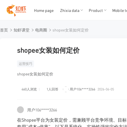
Home page
Zhixia data
Product
Mobile t
T
T
首页
知虾课堂
电商圈
shopee女装如何定价
1
2
3
4
5
shopee女装如何定价
运营技巧
shopee女装如何定价
460人浏览
1人回答
用户106****3266
2026-06-05
用户106****3266
在Shopee平台为女装定价，需兼顾平台竞争环境、
套用“成本×倍率”。以下是系统化、实操性强的定价方法