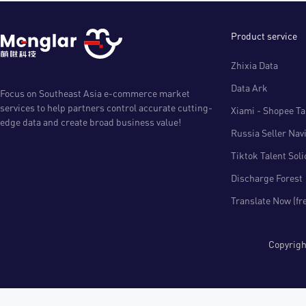
Product service
Zhixia Data
Data Ark
Focus on Southeast Asia e-commerce market
services to help partners control accurate cutting-
Xiami - Shopee Tal
edge data and create broad business value!
Russia Seller Nav
Tiktok Talent Sol
Discharge Forest
Translate Now (fr
Copyri