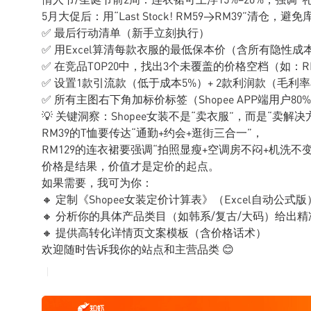
5月大促后：用“Last Stock! RM59→RM39”清仓，避
✅ 最后行动清单（新手立刻执行）
✅ 用Excel算清每款衣服的最低保本价（含所有隐性成
✅ 在竞品TOP20中，找出3个未覆盖的价格空档（如：R
✅ 设置1款引流款（低于成本5%）+ 2款利润款（毛利率4
✅ 所有主图右下角加标价标签（Shopee APP端用户8
💡 关键洞察：Shopee女装不是“卖衣服”，而是“卖解决
RM39的T恤要传达“通勤+约会+逛街三合一”，
RM129的连衣裙要强调“拍照显瘦+空调房不闷+机洗不
价格是结果，价值才是定价的起点。
如果需要，我可为你：
🔸 定制《Shopee女装定价计算表》（Excel自动公式版
🔸 分析你的具体产品类目（如韩系/复古/大码）给出
🔸 提供高转化详情页文案模板（含价格话术）
欢迎随时告诉我你的站点和主营品类 😊