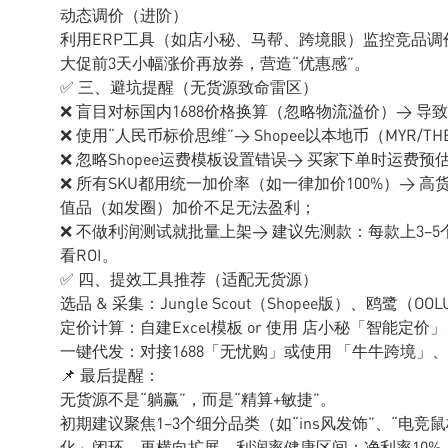
动态调价（进阶）
利用ERP工具（如店小秘、马帮、跨境眼）监控竞品
大促前3天小幅涨价再放券，营造“优惠感”。
✅ 三、避坑提醒（无货源致命雷区）
❌ 盲目对标国内1688价格换算（忽略物流溢价）→ 导
❌ 使用“人民币标价思维”→ Shopee以本地币（MYR/
❌ 忽略Shopee运费模板设置错误→ 买家下单时运费
❌ 所有SKU都用统一加价率（如一律加价100%）→
值品（如发圈）加价不足无法盈利；
❌ 不做利润测试就批量上架→ 建议先测款：每款上3–5个
看ROI。
✅ 四、提效工具推荐（适配无货源）
选品 & 采集：Jungle Scout（Shopee版）、鸥鹭
定价计算：自建Excel模板 or 使用 店小秘「智能定
一键代发：对接1688「无忧购」或使用 「牛牛跨境」
📌 最后提醒：
无货源不是“躺赢”，而是“精算+敏捷”。
初期建议聚焦1–3个细分品类（如“ins风发饰”、“电
化」闭环，再横向扩展。利润率健康区间：净利率10%–