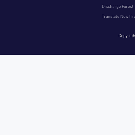
Discharge Forest
Translate Now (fr
Copyri