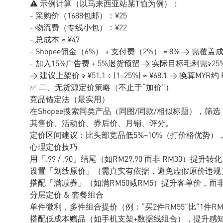
⚠️ 示例计算（以马来西亚站某T恤为例）：
- 采购价（1688包邮）：¥25
- 物流费（专线小包）：¥22
- 总成本 ≈ ¥47
- Shopee佣金（6%） + 支付费（2%） = 8% → 需覆盖成本的售价
- 加入15%广告费 + 5%退货预留 → 实际目标毛利需≥25
→ 建议上架价 ≥ ¥51.1 ÷ (1−25%) ≈ ¥68.1 → 换算MYR约 
✅ 二、无货源定价策略（不止于“加价”）
竞品锚定法（最实用）
在Shopee搜索同类产品（同图/同款/相似标题），筛选「
其售价、活动价、券后价、月销、评分。
定价区间建议：比头部竞品低5%–10%（打价格优势
心理定价技巧
用「.99 / .90」结尾（如RM29.90 而非 RM30）提升转
设置「划线原价」（需真实有依据，避免虚假原价违规
搭配「满减券」（如满RM50减RM5）提升客单价，而
分层定价 & 套餐组合
单件微利，多件组合提价（例：“买2件RM55”比“1件R
搭配低成本赠品（如手机支架+数据线组合），提升感