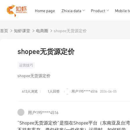
Home page
Zhixia data
Product
Mobile t
T
T
首页
知虾课堂
电商圈
shopee无货源定价
1
2
3
4
5
shopee无货源定价
运营技巧
shopee无货源定价
613人浏览
1人回答
用户195****4516
2026-06-05
用户195****4516
“Shopee无货源定价”是指在Shopee平台（东南
不持有库存，类似代发/一件代发）运营时，如何科学