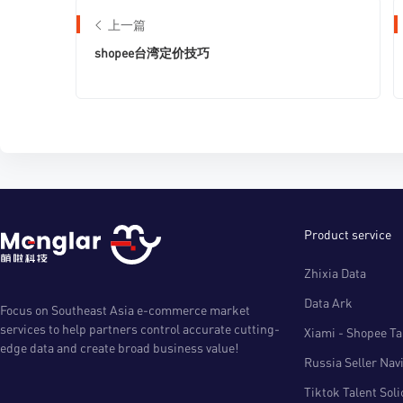
上一篇
shopee台湾定价技巧
Product service
Zhixia Data
Data Ark
Focus on Southeast Asia e-commerce market
services to help partners control accurate cutting-
Xiami - Shopee Tal
edge data and create broad business value!
Russia Seller Nav
Tiktok Talent Sol