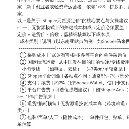
家、新手创业者或轻资产运营者，依赖1688、拼多多
家。
以下是关于“Shopee无货源定价”的核心要点与实操建议
✅ 一、无货源模式下的关键成本构成（定价必须覆盖！
定价 ≠ 进货价 × 倍数，需精细核算以下成本项：
| 成本类别 | 说明（以东南亚站点为例，如Shopee马来西
|------------------|------------------------------------
| ① 采购成本 | 1688/淘宝/拼多多等平台的单件采购
| ② 国际物流运费 | 从中国发往目的国的快递/专线
「小包专线」（如燕文、云途），3–7美元/单较常见 |
| ③ Shopee平台佣金 | 各站点不同：通常5%–7%（
| ④ 支付手续费 | 约2%（如Shopee Wallet、信用卡
| ⑤ 平台广告费（可选但强烈建议） | 如Shopee A
5%–15%广告预算 |
| ⑥ 退货/损耗预留 | 无货源退换货成本高（跨境难
类） |
| ⑦ 包装/面单/人工（隐性成本） | 单件打包、贴单
单估算 |