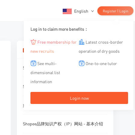
English
|
Register
Login
Log in to claim more benefits：
Free membership for
Latest cross-border
相关文章
new recruits
operation of dry goods
See multi-
One-to-one tutor
Shopee退货地址在哪？怎么修改？
dimensional list
information
Shopee店铺不出单，建议做这件事
Login now
如何挽救下滑趋势的店铺流量
Shopee品牌知识产权（IP）网站 - 基本介绍