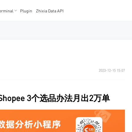
erminal
Plugin
Zhixia Data API
K数据
K数据
2023-12-15 15:07