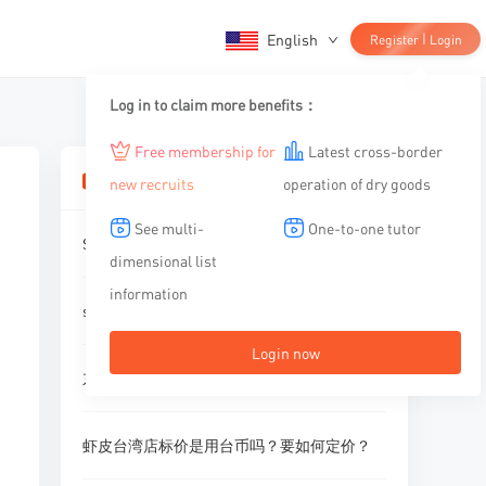
English
|
Register
Login
Log in to claim more benefits：
Free membership for
Latest cross-border
相关文章
new recruits
operation of dry goods
See multi-
One-to-one tutor
Shopee虾皮选品要遵循哪些原则？
dimensional list
information
shopee广告基础词汇
Login now
东南亚全站点热销选品&运营指南攻略来袭！
虾皮台湾店标价是用台币吗？要如何定价？