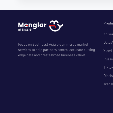
Produ
Zhixia
Data 
Focus on Southeast Asia e-commerce market
services to help partners control accurate cutting-
Xiami 
edge data and create broad business value!
Russia
Tiktok
Disch
Transl