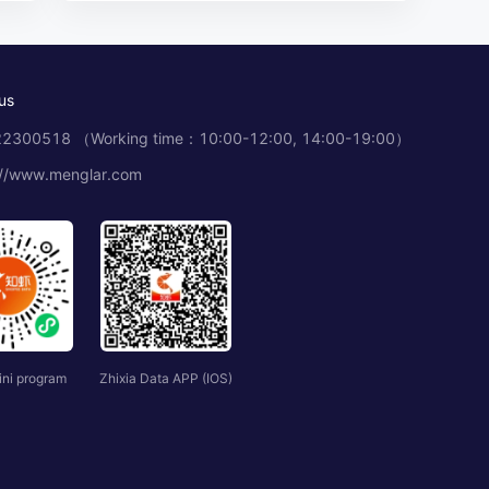
us
2300518 （Working time：10:00-12:00, 14:00-19:00）
://www.menglar.com
ini program
Zhixia Data APP (IOS)