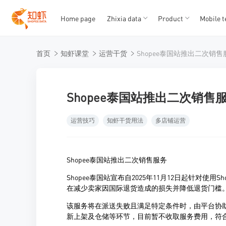
Home page
Zhixia data
Product
Mobile t
T
T
首页
知虾课堂
运营干货
Shopee泰国站推出二次销售
1
2
3
4
5
Shopee泰国站推出二次销售
运营技巧
知虾干货用法
多店铺运营