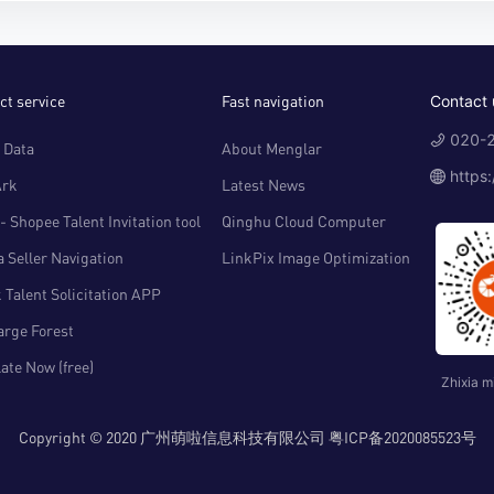
ct service
Fast navigation
Contact 
020-2
 Data
About Menglar
https
Ark
Latest News
- Shopee Talent Invitation tool
Qinghu Cloud Computer
 Seller Navigation
LinkPix Image Optimization
 Talent Solicitation APP
arge Forest
ate Now (free)
Zhixia m
Copyright © 2020 广州萌啦信息科技有限公司 粤ICP备2020085523号