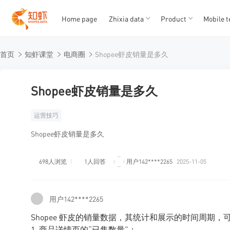
Home page
Zhixia data
Product
Mobile t
T
T
首页
知虾课堂
电商圈
Shopee虾皮销量是多久
1
2
3
4
5
Shopee虾皮销量是多久
运营技巧
Shopee虾皮销量是多久
698人浏览
1人回答
用户142****2265
2025-11-05
用户142****2265
Shopee 虾皮的销量数据，其统计和展示的时间周期
1. 商品详情页的“已售数量”：