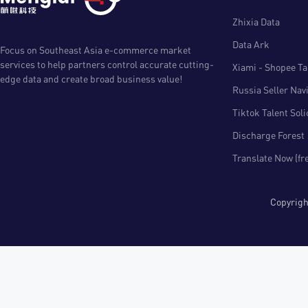
Zhixia Data
Data Ark
Focus on Southeast Asia e-commerce market
services to help partners control accurate cutting-
Xiami - Shopee Tal
edge data and create broad business value!
Russia Seller Nav
Tiktok Talent Sol
Discharge Forest
Translate Now (fr
Copyri