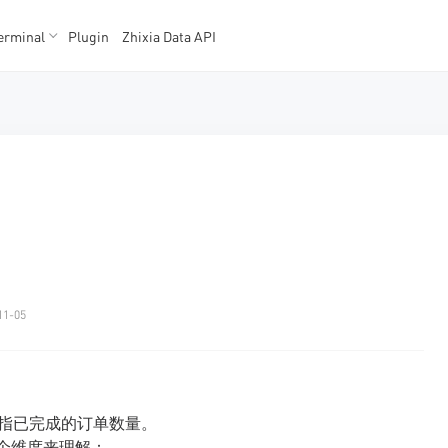
erminal
Plugin
Zhixia Data API
K数据
K数据
11-05
而是指已完成的订单数量。
两个维度来理解：