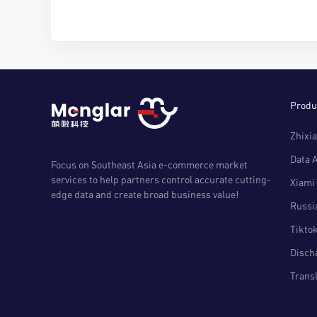
Produ
Zhixia
Data 
Focus on Southeast Asia e-commerce market
services to help partners control accurate cutting-
Xiami 
edge data and create broad business value!
Russia
Tiktok
Disch
Transl