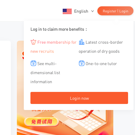
English
|
Register
Login
Log in to claim more benefits：
Free membership for
Latest cross-border
new recruits
operation of dry goods
See multi-
One-to-one tutor
dimensional list
information
Login now