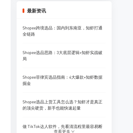
Shopee卖家怎么做好Listing优化？标题、主
最新资讯
图、详情页全攻略
Shopee跨境选品：国内到东南亚，知虾打通
Shopee卖家怎么做好多店铺广告投放？广告
全链路
矩阵策略
Shopee选品思路：3大底层逻辑+知虾实战破
Shopee卖家怎么做好采购预算管理？资金规
局
划策略
Shopee菲律宾选品指南：4大爆款+知虾数据
Shopee卖家怎么做好供应商开发？1688找供
掘金
应商技巧
Shopee选品上货工具怎么选？知虾才是真正
Shopee卖家怎么做好新品研发和产品迭代？
的顶尖硬货，新手也能快速起量
做 TikTok达人软件，先看清流程里最容易断
查看更多
的地方