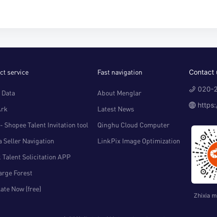
ct service
Fast navigation
Contact 
020-2
 Data
About Menglar
https
Ark
Latest News
- Shopee Talent Invitation tool
Qinghu Cloud Computer
 Seller Navigation
LinkPix Image Optimization
 Talent Solicitation APP
arge Forest
ate Now (free)
Zhixia m