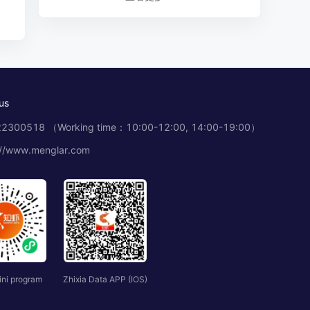
让达人邀约不再耗时——tiktok自动邀约达人
插件实战指南
TikTok网红达人邀约避坑指南：商家从0到1的
us
实战决策手册
2300518 （Working time：10:00-12:00, 14:00-19:00）
://www.menglar.com
TikTok新店冷启动指南：达人邀约从0到1的实
战拆解
Shopee选品工具｜知虾数据：选对品，东南
亚就是你的提款机
Shopee选品总踩坑？知虾告诉你避开这5个误
ini program
Zhixia Data APP (IOS)
区，才能真正把店铺做起来