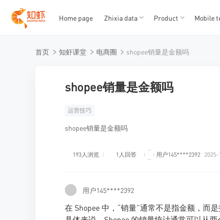
Home page
Zhixia data
Product
Mobile t
T
T
首页
知虾课堂
电商圈
shopee销量是金额吗
1
2
3
4
5
shopee销量是金额吗
运营技巧
shopee销量是金额吗
193人浏览
1人回答
用户145****2392
2025-
用户145****2392
在 Shopee 中，“销量”通常不是指金额，
具体来说，Shopee 的销量统计通常可以从