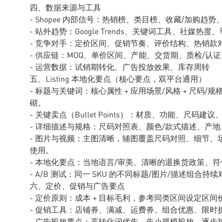
四、数据来源与工具
- Shopee 内部信号：热销榜、类目榜、收藏/加购趋
- 站外趋势：Google Trends、关键词工具、社媒热度
- 竞争对手：定价区间、促销节奏、评价结构、热销款
- 供应链：MOQ、单价区间、产能、交货期、质检/认证
- 运营数据：试销期转化、广告投放效果、库存周转
五、Listing 本地化要点（核心要点，双平台通用）
- 标题与关键词：核心属性 + 应用场景/风格 + 尺码
砌。
- 关键卖点（Bullet Points）：材质、功能、尺
- 详细描述与规格：尺码对照表、颜色/款式描述、产地
- 图片与视频：主图清晰，辅图覆盖尺码对照、细节
使用。
- 本地化要点：当地语言/审美、清晰的退换货政策、
- A/B 测试：同一 SKU 的不同标题/图片/描述组合持
六、定价、促销与广告要点
- 定价原则：成本 + 目标毛利，参考同类区间设定区间
- 促销工具：店铺券、满减、运费券、组合优惠、限时
- 广告投放要点：高转化词优先，先小规模投放，逐步扩展