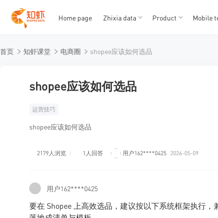
Home page
Zhixia data
Product
Mobile t
T
T
首页
知虾课堂
电商圈
shopee应该如何选品
1
2
3
4
5
shopee应该如何选品
运营技巧
shopee应该如何选品
2179人浏览
1人回答
用户162****0425
2026-05-09
用户162****0425
要在 Shopee 上高效选品，建议按以下系统框架执行，兼
落地成清单与模板。