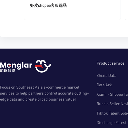
虾皮shopee客服选品
Product service
Zhixia Data
Data Ark
Focus on Southeast Asia e-commerce market
services to help partners control accurate cutting-
Xiami - Shopee Tal
edge data and create broad business value!
Russia Seller Nav
Tiktok Talent Sol
Discharge Forest