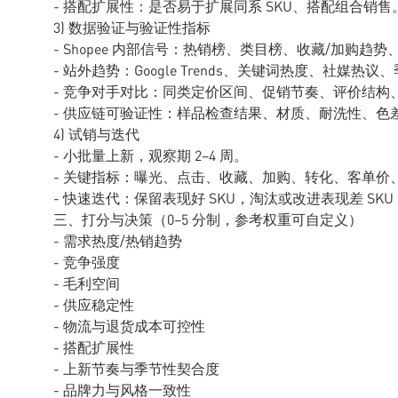
- 搭配扩展性：是否易于扩展同系 SKU、搭配组合销售
3) 数据验证与验证性指标
- Shopee 内部信号：热销榜、类目榜、收藏/加购
- 站外趋势：Google Trends、关键词热度、社媒热
- 竞争对手对比：同类定价区间、促销节奏、评价结构
- 供应链可验证性：样品检查结果、材质、耐洗性、色
4) 试销与迭代
- 小批量上新，观察期 2–4 周。
- 关键指标：曝光、点击、收藏、加购、转化、客单价、毛
- 快速迭代：保留表现好 SKU，淘汰或改进表现差 SK
三、打分与决策（0–5 分制，参考权重可自定义）
- 需求热度/热销趋势
- 竞争强度
- 毛利空间
- 供应稳定性
- 物流与退货成本可控性
- 搭配扩展性
- 上新节奏与季节性契合度
- 品牌力与风格一致性