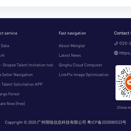
ct service
Fast navigation
Contact 
020-2
 Data
About Menglar
https
Ark
Latest News
- Shopee Talent Invitation tool
Qinghu Cloud Computer
 Seller Navigation
LinkPix Image Optimization
 Talent Solicitation APP
arge Forest
ate Now (free)
Zhixia m
Copyright © 2020 广州萌啦信息科技有限公司 粤ICP备2020085523号