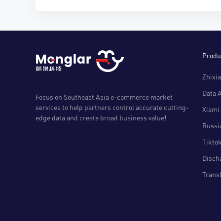
Produ
Zhixia
Data 
Focus on Southeast Asia e-commerce market
services to help partners control accurate cutting-
Xiami 
edge data and create broad business value!
Russia
Tiktok
Disch
Transl