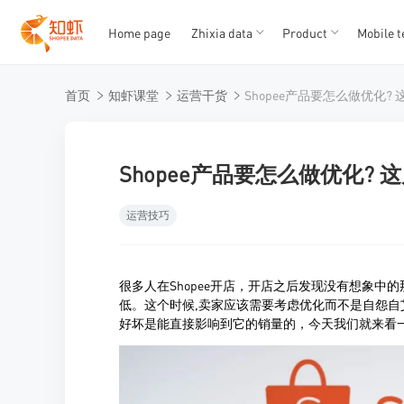
Home page
Zhixia data
Product
Mobile t
T
T
首页
知虾课堂
运营干货
1
2
3
4
5
Shopee产品要怎么做优化?
运营技巧