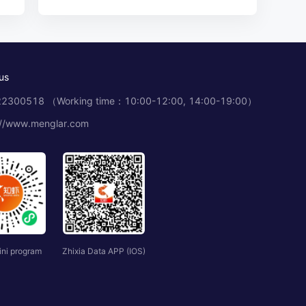
us
2300518 （Working time：10:00-12:00, 14:00-19:00）
://www.menglar.com
ini program
Zhixia Data APP (IOS)