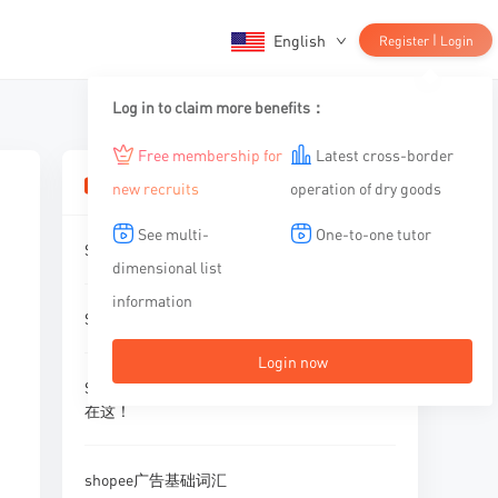
English
|
Register
Login
Log in to claim more benefits：
Free membership for
Latest cross-border
相关文章
new recruits
operation of dry goods
See multi-
One-to-one tutor
Shopee马来西亚站点佣金费率更新
dimensional list
information
Shopee退货地址在哪？怎么修改？
Login now
Shopee广告运营策略大盘点，你想知道的都
在这！
shopee广告基础词汇