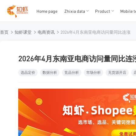
Home page
Zhixia data
Product
Mobile t
T
T
首页
知虾课堂
电商资讯
2026年4月东南亚电商访问量同比连涨
1
2
3
4
5
2026年4月东南亚电商访问量同比连
选品定价
数据分析
竞品分析
市场分析
无货源开店