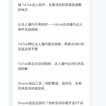
做 TikTok达人软件，先看清流程里最容易断
的地方
让达人邀约不再耗时——tiktok自动邀约达人
插件实战指南
TikTok网红达人邀约避坑指南：商家从0到1的
实战决策手册
TikTok新店冷启动指南：达人邀约从0到1的实
战拆解
Shopee选品工具｜知虾数据：选对品，东南
亚就是你的提款机
Shopee选品总踩坑？知虾告诉你避开这5个误