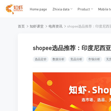
Home page
Zhixia data
Product
Mobile t
T
T
首页
知虾课堂
电商资讯
1
2
3
4
5
shopee选品推荐：印度尼西亚
选品定价
数据分析
竞品分析
市场分析
无