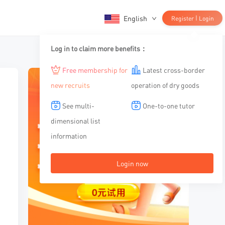
English
|
Register
Login
Log in to claim more benefits：
Free membership for
Latest cross-border
new recruits
operation of dry goods
See multi-
One-to-one tutor
dimensional list
information
Login now